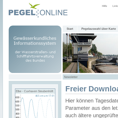
Hilfe
Link
Start
Pegelauswahl über Karte
Newsletter
Freier Downlo
Elbe - Cuxhaven Steubenhöft
Hier können Tagesdat
Parameter aus den let
auch ältere ungeprüf