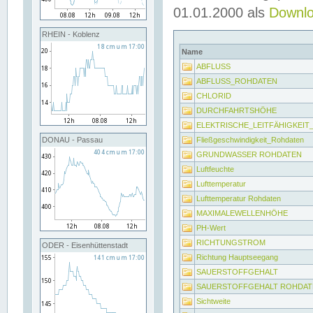
01.01.2000 als
Downl
RHEIN - Koblenz
Name
ABFLUSS
ABFLUSS_ROHDATEN
CHLORID
DURCHFAHRTSHÖHE
ELEKTRISCHE_LEITFÄHIGKEI
Fließgeschwindigkeit_Rohdaten
DONAU - Passau
GRUNDWASSER ROHDATEN
Luftfeuchte
Lufttemperatur
Lufttemperatur Rohdaten
MAXIMALEWELLENHÖHE
PH-Wert
RICHTUNGSTROM
ODER - Eisenhüttenstadt
Richtung Hauptseegang
SAUERSTOFFGEHALT
SAUERSTOFFGEHALT ROHDAT
Sichtweite