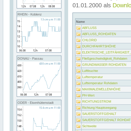
01.01.2000 als
Downl
RHEIN - Koblenz
Name
ABFLUSS
ABFLUSS_ROHDATEN
CHLORID
DURCHFAHRTSHÖHE
ELEKTRISCHE_LEITFÄHIGKEI
Fließgeschwindigkeit_Rohdaten
DONAU - Passau
GRUNDWASSER ROHDATEN
Luftfeuchte
Lufttemperatur
Lufttemperatur Rohdaten
MAXIMALEWELLENHÖHE
PH-Wert
RICHTUNGSTROM
ODER - Eisenhüttenstadt
Richtung Hauptseegang
SAUERSTOFFGEHALT
SAUERSTOFFGEHALT ROHDAT
Sichtweite