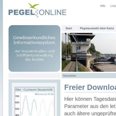
Hilfe
Link
Start
Pegelauswahl über Karte
Newsletter
Freier Downlo
Elbe - Cuxhaven Steubenhöft
Hier können Tagesdat
Parameter aus den let
auch ältere ungeprüf