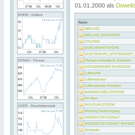
01.01.2000 als
Downl
RHEIN - Koblenz
Name
ABFLUSS
ABFLUSS_ROHDATEN
CHLORID
DURCHFAHRTSHÖHE
ELEKTRISCHE_LEITFÄHIGKEI
Fließgeschwindigkeit_Rohdaten
DONAU - Passau
GRUNDWASSER ROHDATEN
Luftfeuchte
Lufttemperatur
Lufttemperatur Rohdaten
MAXIMALEWELLENHÖHE
PH-Wert
RICHTUNGSTROM
ODER - Eisenhüttenstadt
Richtung Hauptseegang
SAUERSTOFFGEHALT
SAUERSTOFFGEHALT ROHDAT
Sichtweite