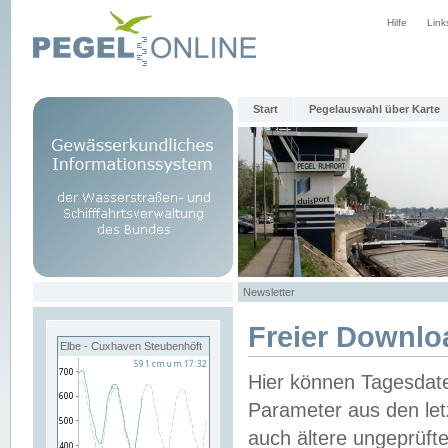
Hilfe
Link
Start
Pegelauswahl über Karte
Newsletter
Freier Downlo
Elbe - Cuxhaven Steubenhöft
Hier können Tagesdat
Parameter aus den let
auch ältere ungeprüf