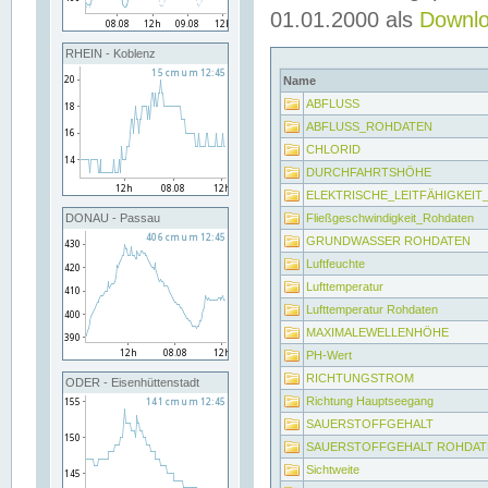
01.01.2000 als
Downl
RHEIN - Koblenz
Name
ABFLUSS
ABFLUSS_ROHDATEN
CHLORID
DURCHFAHRTSHÖHE
ELEKTRISCHE_LEITFÄHIGKEI
Fließgeschwindigkeit_Rohdaten
DONAU - Passau
GRUNDWASSER ROHDATEN
Luftfeuchte
Lufttemperatur
Lufttemperatur Rohdaten
MAXIMALEWELLENHÖHE
PH-Wert
RICHTUNGSTROM
ODER - Eisenhüttenstadt
Richtung Hauptseegang
SAUERSTOFFGEHALT
SAUERSTOFFGEHALT ROHDAT
Sichtweite