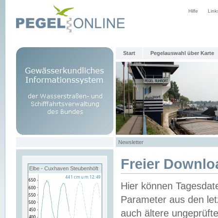
Hilfe
Link
Start
Pegelauswahl über Karte
Newsletter
Freier Downlo
Elbe - Cuxhaven Steubenhöft
Hier können Tagesdat
Parameter aus den let
auch ältere ungeprüf