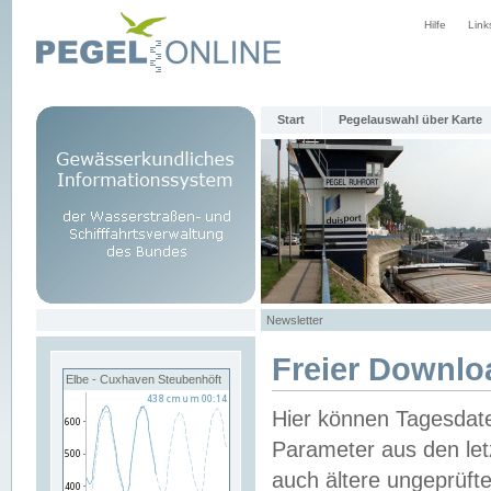
Hilfe
Link
Start
Pegelauswahl über Karte
Newsletter
Freier Downlo
Elbe - Cuxhaven Steubenhöft
Hier können Tagesdat
Parameter aus den let
auch ältere ungeprüf