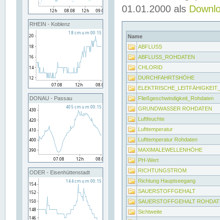
01.01.2000 als
Downl
RHEIN - Koblenz
Name
ABFLUSS
ABFLUSS_ROHDATEN
CHLORID
DURCHFAHRTSHÖHE
ELEKTRISCHE_LEITFÄHIGKEI
Fließgeschwindigkeit_Rohdaten
DONAU - Passau
GRUNDWASSER ROHDATEN
Luftfeuchte
Lufttemperatur
Lufttemperatur Rohdaten
MAXIMALEWELLENHÖHE
PH-Wert
RICHTUNGSTROM
ODER - Eisenhüttenstadt
Richtung Hauptseegang
SAUERSTOFFGEHALT
SAUERSTOFFGEHALT ROHDAT
Sichtweite