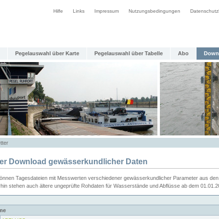
Hilfe
Links
Impressum
Nutzungsbedingungen
Datenschutz
Pegelauswahl über Karte
Pegelauswahl über Tabelle
Abo
Down
tter
ier Download gewässerkundlicher Daten
können Tagesdateien mit Messwerten verschiedener gewässerkundlicher Parameter aus den 
rhin stehen auch ältere ungeprüfte Rohdaten für Wasserstände und Abflüsse ab dem 01.01.
me