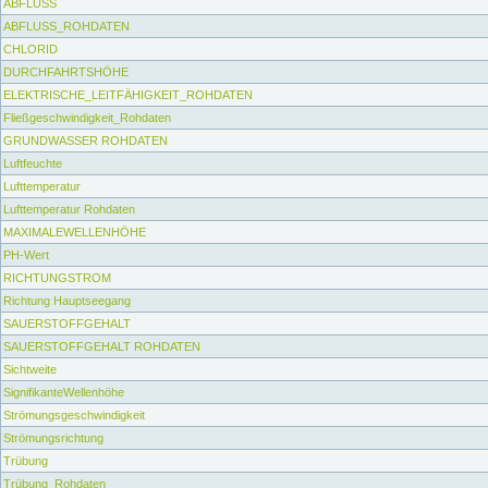
ABFLUSS
ABFLUSS_ROHDATEN
CHLORID
DURCHFAHRTSHÖHE
ELEKTRISCHE_LEITFÄHIGKEIT_ROHDATEN
Fließgeschwindigkeit_Rohdaten
GRUNDWASSER ROHDATEN
Luftfeuchte
Lufttemperatur
Lufttemperatur Rohdaten
MAXIMALEWELLENHÖHE
PH-Wert
RICHTUNGSTROM
Richtung Hauptseegang
SAUERSTOFFGEHALT
SAUERSTOFFGEHALT ROHDATEN
Sichtweite
SignifikanteWellenhöhe
Strömungsgeschwindigkeit
Strömungsrichtung
Trübung
Trübung_Rohdaten