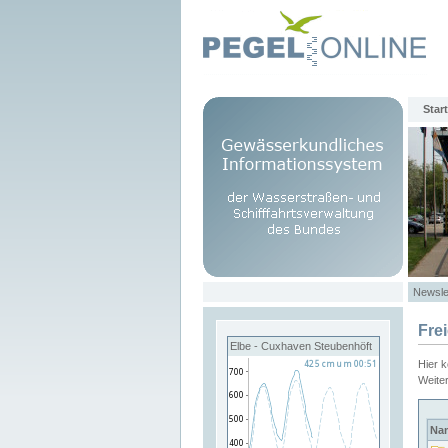
Start
Newsle
Fre
Elbe - Cuxhaven Steubenhöft
Hier 
Weite
Na