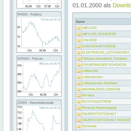
01.01.2000 als
Downl
RHEIN - Koblenz
Name
ABFLUSS
ABFLUSS_ROHDATEN
CHLORID
DURCHFAHRTSHÖHE
ELEKTRISCHE_LEITFÄHIGKEI
Fließgeschwindigkeit_Rohdaten
DONAU - Passau
GRUNDWASSER ROHDATEN
Luftfeuchte
Lufttemperatur
Lufttemperatur Rohdaten
MAXIMALEWELLENHÖHE
PH-Wert
RICHTUNGSTROM
ODER - Eisenhüttenstadt
Richtung Hauptseegang
SAUERSTOFFGEHALT
SAUERSTOFFGEHALT ROHDAT
Sichtweite