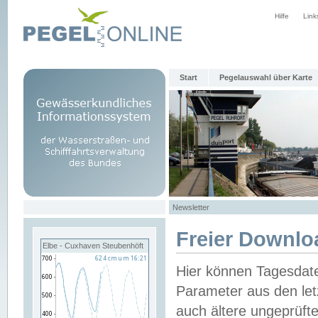
Hilfe
Link
Start
Pegelauswahl über Karte
Newsletter
Freier Downlo
Elbe - Cuxhaven Steubenhöft
Hier können Tagesdat
Parameter aus den let
auch ältere ungeprüf