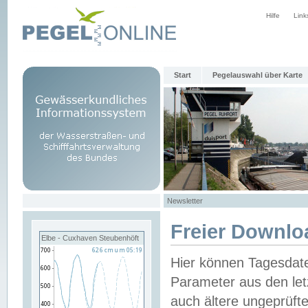
Hilfe
Link
Start
Pegelauswahl über Karte
Newsletter
Freier Downlo
Elbe - Cuxhaven Steubenhöft
Hier können Tagesdat
Parameter aus den let
auch ältere ungeprüf