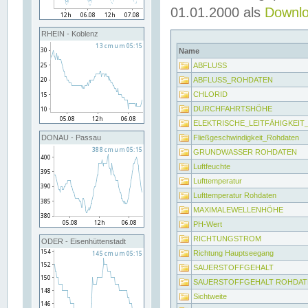
01.01.2000 als
Downl
RHEIN - Koblenz
Name
ABFLUSS
ABFLUSS_ROHDATEN
CHLORID
DURCHFAHRTSHÖHE
ELEKTRISCHE_LEITFÄHIGKEI
Fließgeschwindigkeit_Rohdaten
DONAU - Passau
GRUNDWASSER ROHDATEN
Luftfeuchte
Lufttemperatur
Lufttemperatur Rohdaten
MAXIMALEWELLENHÖHE
PH-Wert
RICHTUNGSTROM
ODER - Eisenhüttenstadt
Richtung Hauptseegang
SAUERSTOFFGEHALT
SAUERSTOFFGEHALT ROHDAT
Sichtweite