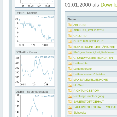
01.01.2000 als
Downl
RHEIN - Koblenz
Name
ABFLUSS
ABFLUSS_ROHDATEN
CHLORID
DURCHFAHRTSHÖHE
ELEKTRISCHE_LEITFÄHIGKEI
Fließgeschwindigkeit_Rohdaten
DONAU - Passau
GRUNDWASSER ROHDATEN
Luftfeuchte
Lufttemperatur
Lufttemperatur Rohdaten
MAXIMALEWELLENHÖHE
PH-Wert
RICHTUNGSTROM
ODER - Eisenhüttenstadt
Richtung Hauptseegang
SAUERSTOFFGEHALT
SAUERSTOFFGEHALT ROHDAT
Sichtweite