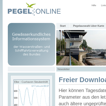
Hilfe
Link
Start
Pegelauswahl über Karte
Newsletter
Freier Downlo
Elbe - Cuxhaven Steubenhöft
Hier können Tagesdat
Parameter aus den let
auch ältere ungeprüf