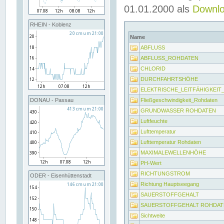
01.01.2000 als
Downl
RHEIN - Koblenz
Name
ABFLUSS
ABFLUSS_ROHDATEN
CHLORID
DURCHFAHRTSHÖHE
ELEKTRISCHE_LEITFÄHIGKEI
Fließgeschwindigkeit_Rohdaten
DONAU - Passau
GRUNDWASSER ROHDATEN
Luftfeuchte
Lufttemperatur
Lufttemperatur Rohdaten
MAXIMALEWELLENHÖHE
PH-Wert
RICHTUNGSTROM
ODER - Eisenhüttenstadt
Richtung Hauptseegang
SAUERSTOFFGEHALT
SAUERSTOFFGEHALT ROHDAT
Sichtweite