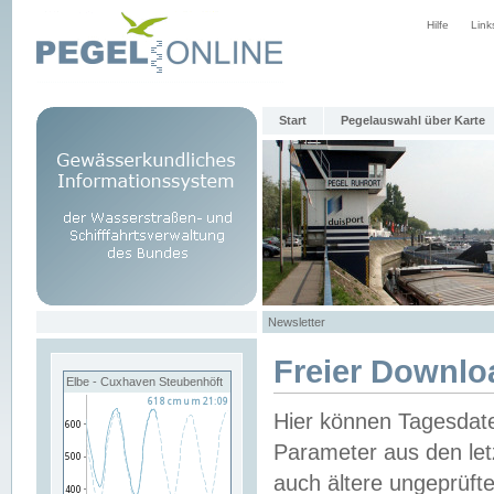
Hilfe
Link
Start
Pegelauswahl über Karte
Newsletter
Freier Downlo
Elbe - Cuxhaven Steubenhöft
Hier können Tagesdat
Parameter aus den let
auch ältere ungeprüf