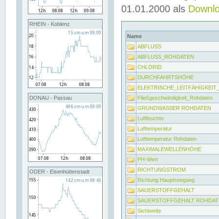
01.01.2000 als
Downl
RHEIN - Koblenz
Name
ABFLUSS
ABFLUSS_ROHDATEN
CHLORID
DURCHFAHRTSHÖHE
ELEKTRISCHE_LEITFÄHIGKEI
Fließgeschwindigkeit_Rohdaten
DONAU - Passau
GRUNDWASSER ROHDATEN
Luftfeuchte
Lufttemperatur
Lufttemperatur Rohdaten
MAXIMALEWELLENHÖHE
PH-Wert
RICHTUNGSTROM
ODER - Eisenhüttenstadt
Richtung Hauptseegang
SAUERSTOFFGEHALT
SAUERSTOFFGEHALT ROHDAT
Sichtweite