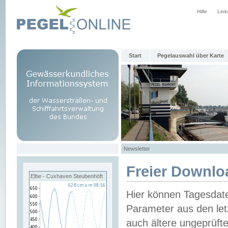
Hilfe
Link
Start
Pegelauswahl über Karte
Newsletter
Freier Downlo
Elbe - Cuxhaven Steubenhöft
Hier können Tagesdat
Parameter aus den let
auch ältere ungeprüf