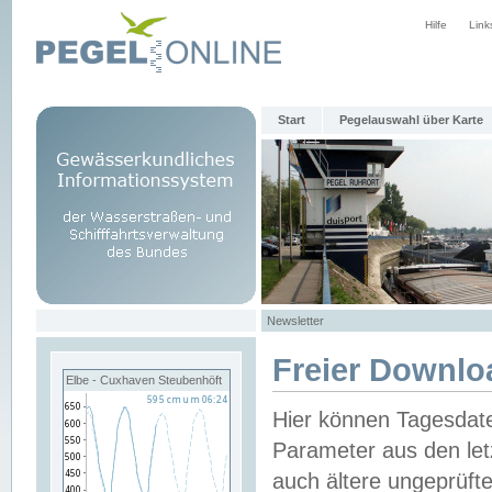
Hilfe
Link
Start
Pegelauswahl über Karte
Newsletter
Freier Downlo
Elbe - Cuxhaven Steubenhöft
Hier können Tagesdat
Parameter aus den let
auch ältere ungeprüf