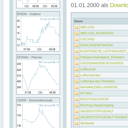
01.01.2000 als
Downl
RHEIN - Koblenz
Name
ABFLUSS
ABFLUSS_ROHDATEN
CHLORID
DURCHFAHRTSHÖHE
ELEKTRISCHE_LEITFÄHIGKEI
Fließgeschwindigkeit_Rohdaten
DONAU - Passau
GRUNDWASSER ROHDATEN
Luftfeuchte
Lufttemperatur
Lufttemperatur Rohdaten
MAXIMALEWELLENHÖHE
PH-Wert
RICHTUNGSTROM
ODER - Eisenhüttenstadt
Richtung Hauptseegang
SAUERSTOFFGEHALT
SAUERSTOFFGEHALT ROHDAT
Sichtweite