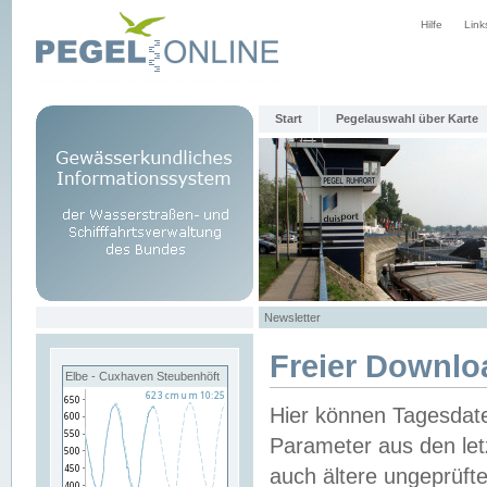
Hilfe
Link
Start
Pegelauswahl über Karte
Newsletter
Freier Downlo
Elbe - Cuxhaven Steubenhöft
Hier können Tagesdat
Parameter aus den let
auch ältere ungeprüf