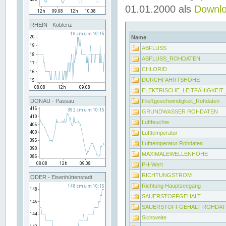
01.01.2000 als
Downl
RHEIN - Koblenz
Name
ABFLUSS
ABFLUSS_ROHDATEN
CHLORID
DURCHFAHRTSHÖHE
ELEKTRISCHE_LEITFÄHIGKEI
Fließgeschwindigkeit_Rohdaten
DONAU - Passau
GRUNDWASSER ROHDATEN
Luftfeuchte
Lufttemperatur
Lufttemperatur Rohdaten
MAXIMALEWELLENHÖHE
PH-Wert
RICHTUNGSTROM
ODER - Eisenhüttenstadt
Richtung Hauptseegang
SAUERSTOFFGEHALT
SAUERSTOFFGEHALT ROHDAT
Sichtweite