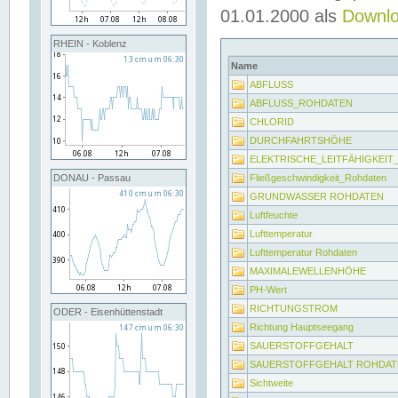
01.01.2000 als
Downl
RHEIN - Koblenz
Name
ABFLUSS
ABFLUSS_ROHDATEN
CHLORID
DURCHFAHRTSHÖHE
ELEKTRISCHE_LEITFÄHIGKEI
Fließgeschwindigkeit_Rohdaten
DONAU - Passau
GRUNDWASSER ROHDATEN
Luftfeuchte
Lufttemperatur
Lufttemperatur Rohdaten
MAXIMALEWELLENHÖHE
PH-Wert
RICHTUNGSTROM
ODER - Eisenhüttenstadt
Richtung Hauptseegang
SAUERSTOFFGEHALT
SAUERSTOFFGEHALT ROHDAT
Sichtweite