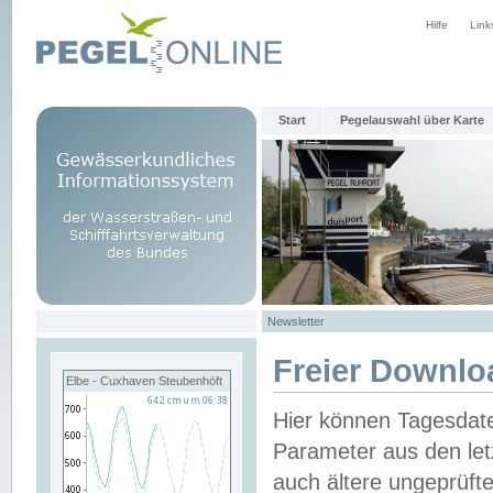
Hilfe
Link
Start
Pegelauswahl über Karte
Newsletter
Freier Downlo
Elbe - Cuxhaven Steubenhöft
Hier können Tagesdat
Parameter aus den let
auch ältere ungeprüf