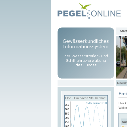
Start
Newsle
Fre
Elbe - Cuxhaven Steubenhöft
Hier 
Weite
Na