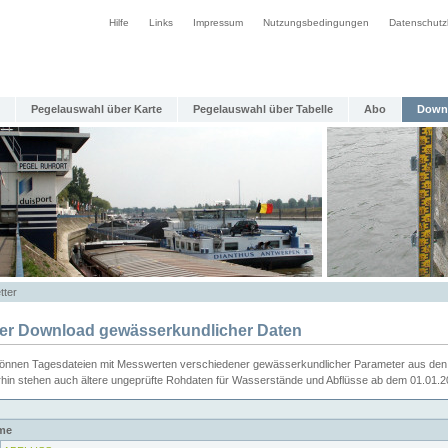
Hilfe
Links
Impressum
Nutzungsbedingungen
Datenschutz
Pegelauswahl über Karte
Pegelauswahl über Tabelle
Abo
Down
tter
ier Download gewässerkundlicher Daten
können Tagesdateien mit Messwerten verschiedener gewässerkundlicher Parameter aus den 
rhin stehen auch ältere ungeprüfte Rohdaten für Wasserstände und Abflüsse ab dem 01.01.
me