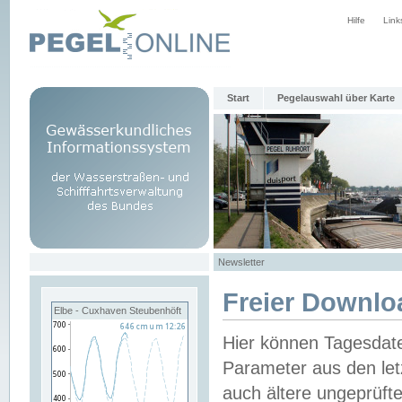
Hilfe
Link
Start
Pegelauswahl über Karte
Newsletter
Freier Downlo
Elbe - Cuxhaven Steubenhöft
Hier können Tagesdat
Parameter aus den let
auch ältere ungeprüf