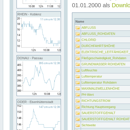
01.01.2000 als
Downl
RHEIN - Koblenz
Name
ABFLUSS
ABFLUSS_ROHDATEN
CHLORID
DURCHFAHRTSHÖHE
ELEKTRISCHE_LEITFÄHIGKEI
Fließgeschwindigkeit_Rohdaten
DONAU - Passau
GRUNDWASSER ROHDATEN
Luftfeuchte
Lufttemperatur
Lufttemperatur Rohdaten
MAXIMALEWELLENHÖHE
PH-Wert
RICHTUNGSTROM
ODER - Eisenhüttenstadt
Richtung Hauptseegang
SAUERSTOFFGEHALT
SAUERSTOFFGEHALT ROHDAT
Sichtweite