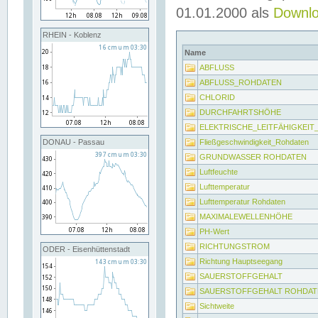
01.01.2000 als
Downl
RHEIN - Koblenz
Name
ABFLUSS
ABFLUSS_ROHDATEN
CHLORID
DURCHFAHRTSHÖHE
ELEKTRISCHE_LEITFÄHIGKEI
Fließgeschwindigkeit_Rohdaten
DONAU - Passau
GRUNDWASSER ROHDATEN
Luftfeuchte
Lufttemperatur
Lufttemperatur Rohdaten
MAXIMALEWELLENHÖHE
PH-Wert
RICHTUNGSTROM
ODER - Eisenhüttenstadt
Richtung Hauptseegang
SAUERSTOFFGEHALT
SAUERSTOFFGEHALT ROHDAT
Sichtweite