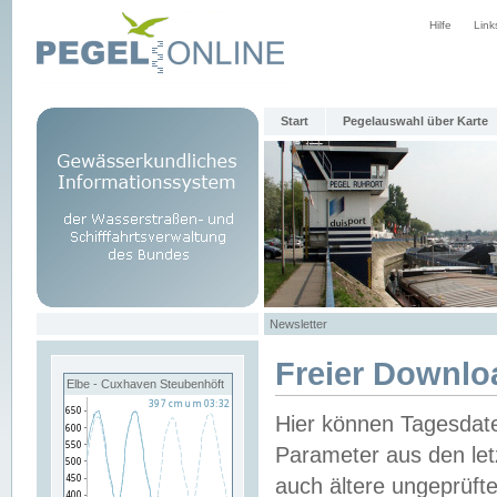
Hilfe
Link
Start
Pegelauswahl über Karte
Newsletter
Freier Downlo
Elbe - Cuxhaven Steubenhöft
Hier können Tagesdat
Parameter aus den let
auch ältere ungeprüf