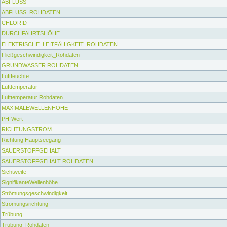
ABFLUSS
ABFLUSS_ROHDATEN
CHLORID
DURCHFAHRTSHÖHE
ELEKTRISCHE_LEITFÄHIGKEIT_ROHDATEN
Fließgeschwindigkeit_Rohdaten
GRUNDWASSER ROHDATEN
Luftfeuchte
Lufttemperatur
Lufttemperatur Rohdaten
MAXIMALEWELLENHÖHE
PH-Wert
RICHTUNGSTROM
Richtung Hauptseegang
SAUERSTOFFGEHALT
SAUERSTOFFGEHALT ROHDATEN
Sichtweite
SignifikanteWellenhöhe
Strömungsgeschwindigkeit
Strömungsrichtung
Trübung
Trübung_Rohdaten