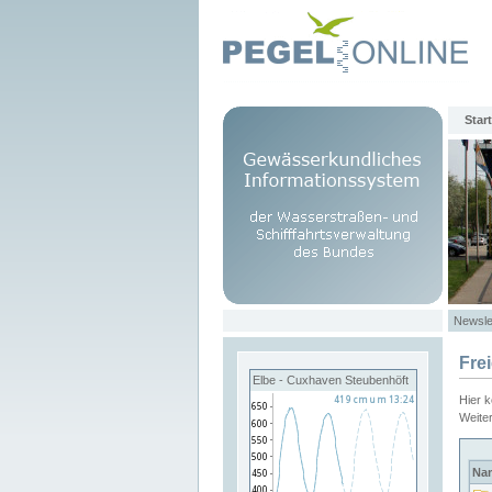
Start
Newsle
Fre
Elbe - Cuxhaven Steubenhöft
Hier 
Weite
Na