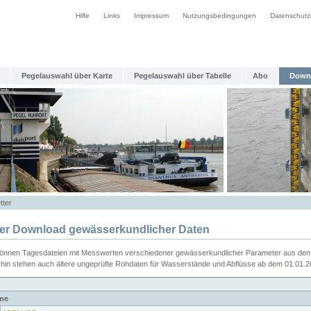
Hilfe
Links
Impressum
Nutzungsbedingungen
Datenschutz
Pegelauswahl über Karte
Pegelauswahl über Tabelle
Abo
Down
tter
ier Download gewässerkundlicher Daten
können Tagesdateien mit Messwerten verschiedener gewässerkundlicher Parameter aus den 
rhin stehen auch ältere ungeprüfte Rohdaten für Wasserstände und Abflüsse ab dem 01.01.
me