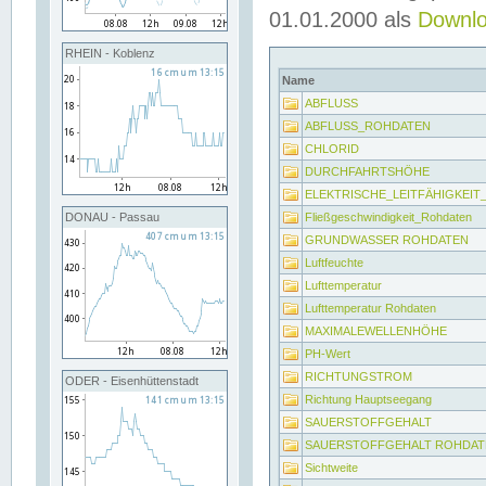
01.01.2000 als
Downl
RHEIN - Koblenz
Name
ABFLUSS
ABFLUSS_ROHDATEN
CHLORID
DURCHFAHRTSHÖHE
ELEKTRISCHE_LEITFÄHIGKEI
Fließgeschwindigkeit_Rohdaten
DONAU - Passau
GRUNDWASSER ROHDATEN
Luftfeuchte
Lufttemperatur
Lufttemperatur Rohdaten
MAXIMALEWELLENHÖHE
PH-Wert
RICHTUNGSTROM
ODER - Eisenhüttenstadt
Richtung Hauptseegang
SAUERSTOFFGEHALT
SAUERSTOFFGEHALT ROHDAT
Sichtweite