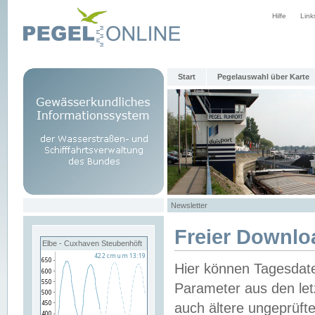
Hilfe
Link
Start
Pegelauswahl über Karte
Newsletter
Freier Downlo
Elbe - Cuxhaven Steubenhöft
Hier können Tagesdat
Parameter aus den let
auch ältere ungeprüf