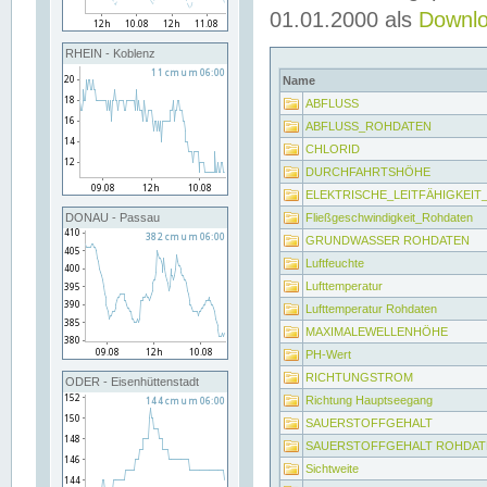
01.01.2000 als
Downl
RHEIN - Koblenz
Name
ABFLUSS
ABFLUSS_ROHDATEN
CHLORID
DURCHFAHRTSHÖHE
ELEKTRISCHE_LEITFÄHIGKEI
Fließgeschwindigkeit_Rohdaten
DONAU - Passau
GRUNDWASSER ROHDATEN
Luftfeuchte
Lufttemperatur
Lufttemperatur Rohdaten
MAXIMALEWELLENHÖHE
PH-Wert
RICHTUNGSTROM
ODER - Eisenhüttenstadt
Richtung Hauptseegang
SAUERSTOFFGEHALT
SAUERSTOFFGEHALT ROHDAT
Sichtweite