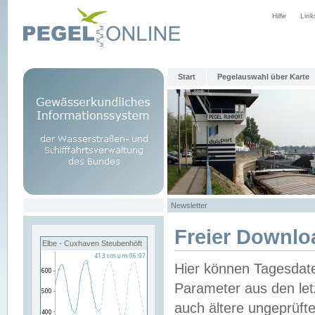
Hilfe
Link
Start
Pegelauswahl über Karte
Newsletter
Freier Downlo
Elbe - Cuxhaven Steubenhöft
Hier können Tagesdat
Parameter aus den let
auch ältere ungeprüf