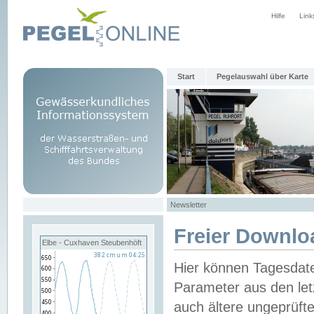
Hilfe
Link
Start
Pegelauswahl über Karte
Newsletter
Freier Downlo
Elbe - Cuxhaven Steubenhöft
Hier können Tagesdat
Parameter aus den let
auch ältere ungeprüf