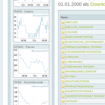
01.01.2000 als
Downl
RHEIN - Koblenz
Name
ABFLUSS
ABFLUSS_ROHDATEN
CHLORID
DURCHFAHRTSHÖHE
ELEKTRISCHE_LEITFÄHIGKEI
Fließgeschwindigkeit_Rohdaten
DONAU - Passau
GRUNDWASSER ROHDATEN
Luftfeuchte
Lufttemperatur
Lufttemperatur Rohdaten
MAXIMALEWELLENHÖHE
PH-Wert
RICHTUNGSTROM
ODER - Eisenhüttenstadt
Richtung Hauptseegang
SAUERSTOFFGEHALT
SAUERSTOFFGEHALT ROHDAT
Sichtweite