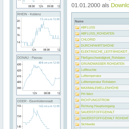
01.01.2000 als
Downl
RHEIN - Koblenz
Name
ABFLUSS
ABFLUSS_ROHDATEN
CHLORID
DURCHFAHRTSHÖHE
ELEKTRISCHE_LEITFÄHIGKEI
Fließgeschwindigkeit_Rohdaten
DONAU - Passau
GRUNDWASSER ROHDATEN
Luftfeuchte
Lufttemperatur
Lufttemperatur Rohdaten
MAXIMALEWELLENHÖHE
PH-Wert
RICHTUNGSTROM
ODER - Eisenhüttenstadt
Richtung Hauptseegang
SAUERSTOFFGEHALT
SAUERSTOFFGEHALT ROHDAT
Sichtweite