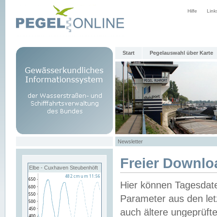
Hilfe
Link
Start
Pegelauswahl über Karte
Newsletter
Freier Downlo
Elbe - Cuxhaven Steubenhöft
Hier können Tagesdat
Parameter aus den let
auch ältere ungeprüf