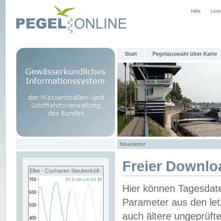
Hilfe
Link
Start
Pegelauswahl über Karte
Newsletter
Freier Downlo
Elbe - Cuxhaven Steubenhöft
Hier können Tagesdat
Parameter aus den let
auch ältere ungeprüf