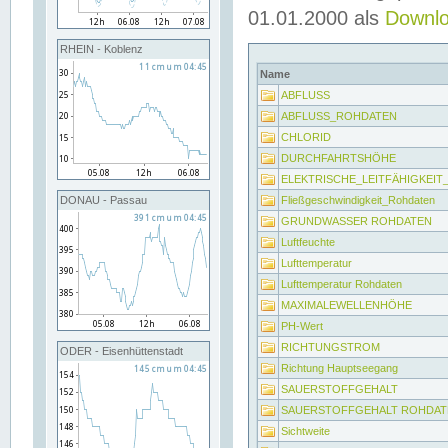
01.01.2000 als
Downl
RHEIN - Koblenz
Name
ABFLUSS
ABFLUSS_ROHDATEN
CHLORID
DURCHFAHRTSHÖHE
ELEKTRISCHE_LEITFÄHIGKEI
Fließgeschwindigkeit_Rohdaten
DONAU - Passau
GRUNDWASSER ROHDATEN
Luftfeuchte
Lufttemperatur
Lufttemperatur Rohdaten
MAXIMALEWELLENHÖHE
PH-Wert
RICHTUNGSTROM
ODER - Eisenhüttenstadt
Richtung Hauptseegang
SAUERSTOFFGEHALT
SAUERSTOFFGEHALT ROHDAT
Sichtweite