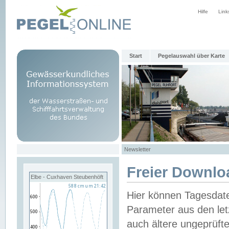
Hilfe
Link
Start
Pegelauswahl über Karte
Newsletter
Freier Downlo
Elbe - Cuxhaven Steubenhöft
Hier können Tagesdat
Parameter aus den let
auch ältere ungeprüf