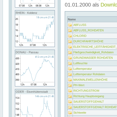
01.01.2000 als
Downl
RHEIN - Koblenz
Name
ABFLUSS
ABFLUSS_ROHDATEN
CHLORID
DURCHFAHRTSHÖHE
ELEKTRISCHE_LEITFÄHIGKEI
Fließgeschwindigkeit_Rohdaten
DONAU - Passau
GRUNDWASSER ROHDATEN
Luftfeuchte
Lufttemperatur
Lufttemperatur Rohdaten
MAXIMALEWELLENHÖHE
PH-Wert
RICHTUNGSTROM
ODER - Eisenhüttenstadt
Richtung Hauptseegang
SAUERSTOFFGEHALT
SAUERSTOFFGEHALT ROHDAT
Sichtweite