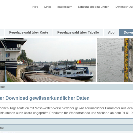
Hilfe
Links
Impressum
Nutzungsbedingungen
Datenschutz
Pegelauswahl über Karte
Pegelauswahl über Tabelle
Abo
Down
tter
ier Download gewässerkundlicher Daten
können Tagesdateien mit Messwerten verschiedener gewässerkundlicher Parameter aus den 
rhin stehen auch ältere ungeprüfte Rohdaten für Wasserstände und Abflüsse ab dem 01.01.
me