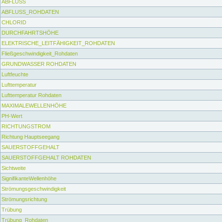
ABFLUSS
ABFLUSS_ROHDATEN
CHLORID
DURCHFAHRTSHÖHE
ELEKTRISCHE_LEITFÄHIGKEIT_ROHDATEN
Fließgeschwindigkeit_Rohdaten
GRUNDWASSER ROHDATEN
Luftfeuchte
Lufttemperatur
Lufttemperatur Rohdaten
MAXIMALEWELLENHÖHE
PH-Wert
RICHTUNGSTROM
Richtung Hauptseegang
SAUERSTOFFGEHALT
SAUERSTOFFGEHALT ROHDATEN
Sichtweite
SignifikanteWellenhöhe
Strömungsgeschwindigkeit
Strömungsrichtung
Trübung
Trübung_Rohdaten