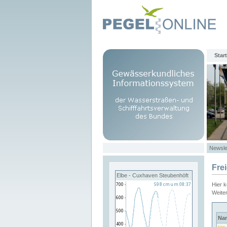
Start
Newsle
Fre
Elbe - Cuxhaven Steubenhöft
Hier 
Weite
Na