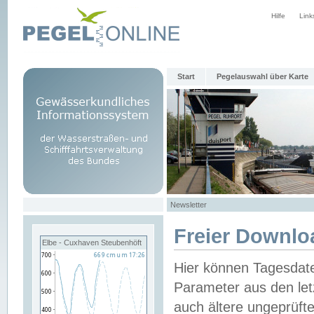
Hilfe
Link
Start
Pegelauswahl über Karte
Newsletter
Freier Downlo
Elbe - Cuxhaven Steubenhöft
Hier können Tagesdat
Parameter aus den let
auch ältere ungeprüf