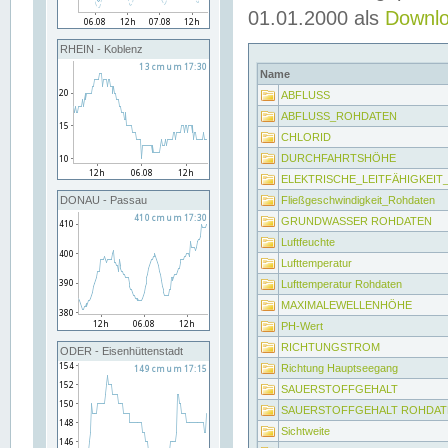
01.01.2000 als
Downl
RHEIN - Koblenz
Name
ABFLUSS
ABFLUSS_ROHDATEN
CHLORID
DURCHFAHRTSHÖHE
ELEKTRISCHE_LEITFÄHIGKEI
Fließgeschwindigkeit_Rohdaten
DONAU - Passau
GRUNDWASSER ROHDATEN
Luftfeuchte
Lufttemperatur
Lufttemperatur Rohdaten
MAXIMALEWELLENHÖHE
PH-Wert
RICHTUNGSTROM
ODER - Eisenhüttenstadt
Richtung Hauptseegang
SAUERSTOFFGEHALT
SAUERSTOFFGEHALT ROHDAT
Sichtweite