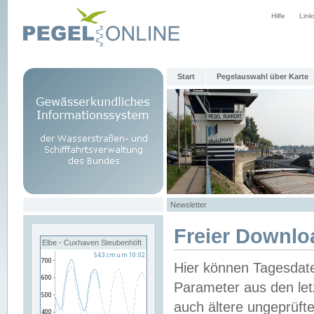
Hilfe
Link
Start
Pegelauswahl über Karte
Newsletter
Freier Downlo
Elbe - Cuxhaven Steubenhöft
Hier können Tagesdat
Parameter aus den let
auch ältere ungeprüf