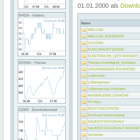
01.01.2000 als
Downl
RHEIN - Koblenz
Name
ABFLUSS
ABFLUSS_ROHDATEN
CHLORID
DURCHFAHRTSHÖHE
ELEKTRISCHE_LEITFÄHIGKEI
Fließgeschwindigkeit_Rohdaten
DONAU - Passau
GRUNDWASSER ROHDATEN
Luftfeuchte
Lufttemperatur
Lufttemperatur Rohdaten
MAXIMALEWELLENHÖHE
PH-Wert
RICHTUNGSTROM
ODER - Eisenhüttenstadt
Richtung Hauptseegang
SAUERSTOFFGEHALT
SAUERSTOFFGEHALT ROHDAT
Sichtweite