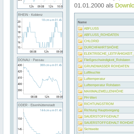
01.01.2000 als
Downl
RHEIN - Koblenz
Name
ABFLUSS
ABFLUSS_ROHDATEN
CHLORID
DURCHFAHRTSHÖHE
ELEKTRISCHE_LEITFÄHIGKEI
Fließgeschwindigkeit_Rohdaten
DONAU - Passau
GRUNDWASSER ROHDATEN
Luftfeuchte
Lufttemperatur
Lufttemperatur Rohdaten
MAXIMALEWELLENHÖHE
PH-Wert
RICHTUNGSTROM
ODER - Eisenhüttenstadt
Richtung Hauptseegang
SAUERSTOFFGEHALT
SAUERSTOFFGEHALT ROHDAT
Sichtweite