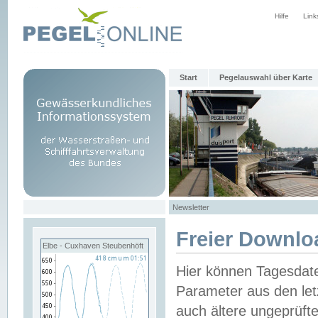
Hilfe
Link
Start
Pegelauswahl über Karte
Newsletter
Freier Downlo
Elbe - Cuxhaven Steubenhöft
Hier können Tagesdat
Parameter aus den let
auch ältere ungeprüf