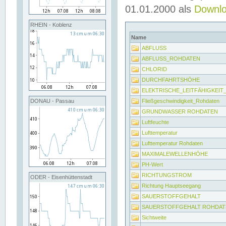
01.01.2000 als
Downl
RHEIN - Koblenz
Name
ABFLUSS
ABFLUSS_ROHDATEN
CHLORID
DURCHFAHRTSHÖHE
ELEKTRISCHE_LEITFÄHIGKEI
Fließgeschwindigkeit_Rohdaten
DONAU - Passau
GRUNDWASSER ROHDATEN
Luftfeuchte
Lufttemperatur
Lufttemperatur Rohdaten
MAXIMALEWELLENHÖHE
PH-Wert
RICHTUNGSTROM
ODER - Eisenhüttenstadt
Richtung Hauptseegang
SAUERSTOFFGEHALT
SAUERSTOFFGEHALT ROHDAT
Sichtweite