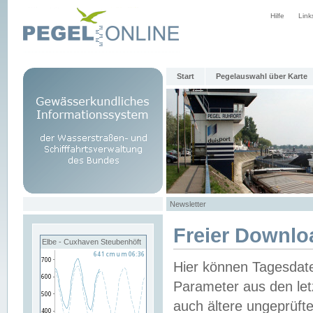
Hilfe
Link
Start
Pegelauswahl über Karte
Newsletter
Freier Downlo
Elbe - Cuxhaven Steubenhöft
Hier können Tagesdat
Parameter aus den let
auch ältere ungeprüf