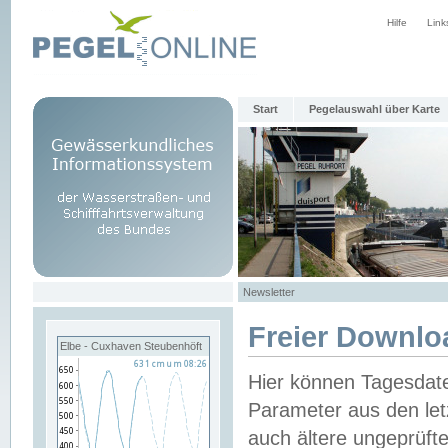
Hilfe
Link
Start
Pegelauswahl über Karte
Newsletter
Freier Downlo
Elbe - Cuxhaven Steubenhöft
Hier können Tagesdat
Parameter aus den let
auch ältere ungeprüf