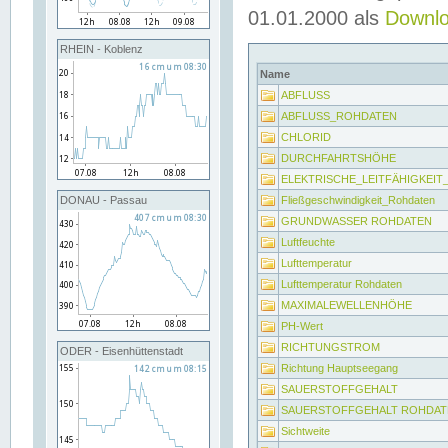
01.01.2000 als
Downl
RHEIN - Koblenz
Name
ABFLUSS
ABFLUSS_ROHDATEN
CHLORID
DURCHFAHRTSHÖHE
ELEKTRISCHE_LEITFÄHIGKEI
Fließgeschwindigkeit_Rohdaten
DONAU - Passau
GRUNDWASSER ROHDATEN
Luftfeuchte
Lufttemperatur
Lufttemperatur Rohdaten
MAXIMALEWELLENHÖHE
PH-Wert
RICHTUNGSTROM
ODER - Eisenhüttenstadt
Richtung Hauptseegang
SAUERSTOFFGEHALT
SAUERSTOFFGEHALT ROHDAT
Sichtweite