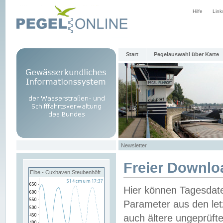
Hilfe
Link
Start
Pegelauswahl über Karte
Newsletter
Freier Downlo
Elbe - Cuxhaven Steubenhöft
Hier können Tagesdat
Parameter aus den let
auch ältere ungeprüf