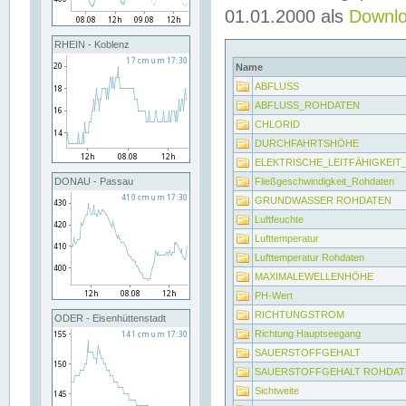
01.01.2000 als
Downl
RHEIN - Koblenz
Name
ABFLUSS
ABFLUSS_ROHDATEN
CHLORID
DURCHFAHRTSHÖHE
ELEKTRISCHE_LEITFÄHIGKEI
Fließgeschwindigkeit_Rohdaten
DONAU - Passau
GRUNDWASSER ROHDATEN
Luftfeuchte
Lufttemperatur
Lufttemperatur Rohdaten
MAXIMALEWELLENHÖHE
PH-Wert
RICHTUNGSTROM
ODER - Eisenhüttenstadt
Richtung Hauptseegang
SAUERSTOFFGEHALT
SAUERSTOFFGEHALT ROHDAT
Sichtweite