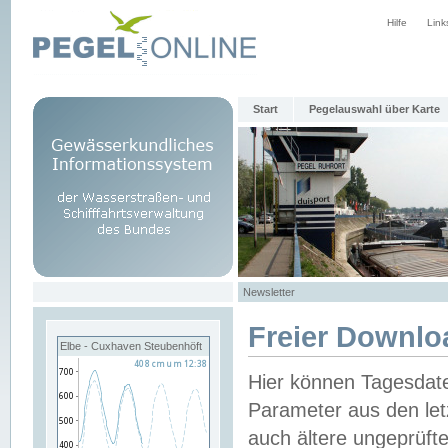
Hilfe
Link
Start
Pegelauswahl über Karte
Newsletter
Freier Downlo
Elbe - Cuxhaven Steubenhöft
Hier können Tagesdat
Parameter aus den let
auch ältere ungeprüf