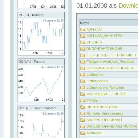
01.01.2000 als
Downl
RHEIN - Koblenz
Name
ABFLUSS
ABFLUSS_ROHDATEN
CHLORID
DURCHFAHRTSHÖHE
ELEKTRISCHE_LEITFÄHIGKEI
Fließgeschwindigkeit_Rohdaten
DONAU - Passau
GRUNDWASSER ROHDATEN
Luftfeuchte
Lufttemperatur
Lufttemperatur Rohdaten
MAXIMALEWELLENHÖHE
PH-Wert
RICHTUNGSTROM
ODER - Eisenhüttenstadt
Richtung Hauptseegang
SAUERSTOFFGEHALT
SAUERSTOFFGEHALT ROHDAT
Sichtweite