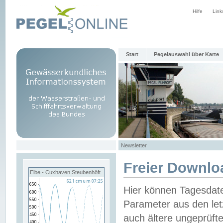
Hilfe
Link
Start
Pegelauswahl über Karte
Newsletter
Freier Downlo
Elbe - Cuxhaven Steubenhöft
Hier können Tagesdat
Parameter aus den let
auch ältere ungeprüf