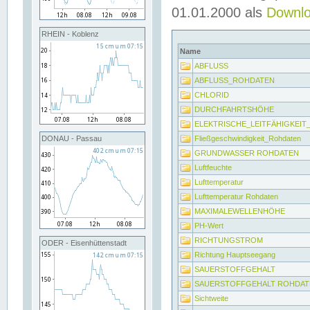
01.01.2000 als
Downl
RHEIN - Koblenz
Name
ABFLUSS
ABFLUSS_ROHDATEN
CHLORID
DURCHFAHRTSHÖHE
ELEKTRISCHE_LEITFÄHIGKEI
Fließgeschwindigkeit_Rohdaten
DONAU - Passau
GRUNDWASSER ROHDATEN
Luftfeuchte
Lufttemperatur
Lufttemperatur Rohdaten
MAXIMALEWELLENHÖHE
PH-Wert
RICHTUNGSTROM
ODER - Eisenhüttenstadt
Richtung Hauptseegang
SAUERSTOFFGEHALT
SAUERSTOFFGEHALT ROHDAT
Sichtweite