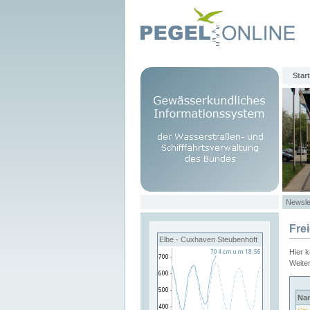
Start
Newsle
Fre
Elbe - Cuxhaven Steubenhöft
Hier 
Weite
Na