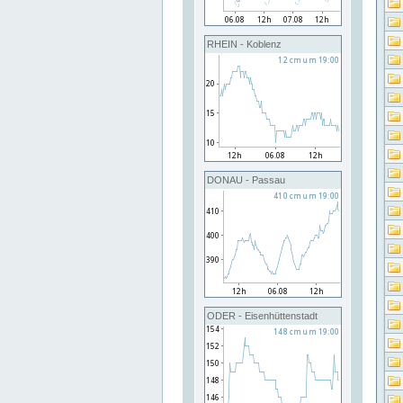
RHEIN - Koblenz
DONAU - Passau
ODER - Eisenhüttenstadt