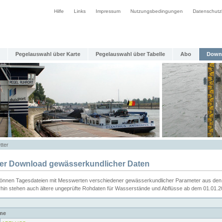
Hilfe
Links
Impressum
Nutzungsbedingungen
Datenschutz
Pegelauswahl über Karte
Pegelauswahl über Tabelle
Abo
Down
tter
ier Download gewässerkundlicher Daten
können Tagesdateien mit Messwerten verschiedener gewässerkundlicher Parameter aus den 
rhin stehen auch ältere ungeprüfte Rohdaten für Wasserstände und Abflüsse ab dem 01.01.
me