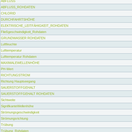
ABFLUSS
ABFLUSS_ROHDATEN
CHLORID
DURCHFAHRTSHÖHE
ELEKTRISCHE_LEITFÄHIGKEIT_ROHDATEN
Fließgeschwindigkeit_Rohdaten
GRUNDWASSER ROHDATEN
Luftfeuchte
Lufttemperatur
Lufttemperatur Rohdaten
MAXIMALEWELLENHÖHE
PH-Wert
RICHTUNGSTROM
Richtung Hauptseegang
SAUERSTOFFGEHALT
SAUERSTOFFGEHALT ROHDATEN
Sichtweite
SignifikanteWellenhöhe
Strömungsgeschwindigkeit
Strömungsrichtung
Trübung
Trübung_Rohdaten