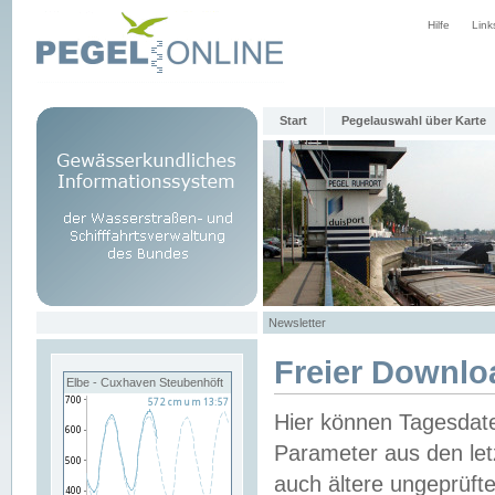
Hilfe
Link
Start
Pegelauswahl über Karte
Newsletter
Freier Downlo
Elbe - Cuxhaven Steubenhöft
Hier können Tagesdat
Parameter aus den let
auch ältere ungeprüf