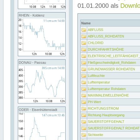
01.01.2000 als
Downl
RHEIN - Koblenz
Name
ABFLUSS
ABFLUSS_ROHDATEN
CHLORID
DURCHFAHRTSHÖHE
ELEKTRISCHE_LEITFÄHIGKEI
Fließgeschwindigkeit_Rohdaten
DONAU - Passau
GRUNDWASSER ROHDATEN
Luftfeuchte
Lufttemperatur
Lufttemperatur Rohdaten
MAXIMALEWELLENHÖHE
PH-Wert
RICHTUNGSTROM
ODER - Eisenhüttenstadt
Richtung Hauptseegang
SAUERSTOFFGEHALT
SAUERSTOFFGEHALT ROHDAT
Sichtweite