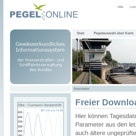
Hilfe
Link
Start
Pegelauswahl über Karte
Newsletter
Freier Downlo
Elbe - Cuxhaven Steubenhöft
Hier können Tagesdat
Parameter aus den let
auch ältere ungeprüf