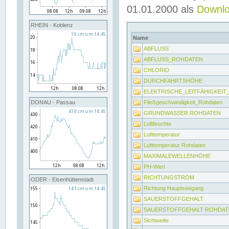
01.01.2000 als
Downl
RHEIN - Koblenz
Name
ABFLUSS
ABFLUSS_ROHDATEN
CHLORID
DURCHFAHRTSHÖHE
ELEKTRISCHE_LEITFÄHIGKEI
Fließgeschwindigkeit_Rohdaten
DONAU - Passau
GRUNDWASSER ROHDATEN
Luftfeuchte
Lufttemperatur
Lufttemperatur Rohdaten
MAXIMALEWELLENHÖHE
PH-Wert
RICHTUNGSTROM
ODER - Eisenhüttenstadt
Richtung Hauptseegang
SAUERSTOFFGEHALT
SAUERSTOFFGEHALT ROHDAT
Sichtweite