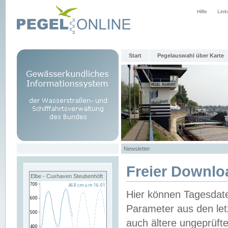
Hilfe
Link
Start
Pegelauswahl über Karte
Newsletter
Freier Downlo
Elbe - Cuxhaven Steubenhöft
Hier können Tagesdat
Parameter aus den let
auch ältere ungeprüf