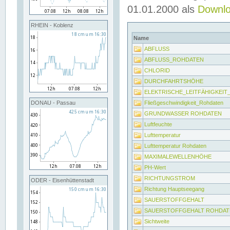
01.01.2000 als
Downl
RHEIN - Koblenz
Name
ABFLUSS
ABFLUSS_ROHDATEN
CHLORID
DURCHFAHRTSHÖHE
ELEKTRISCHE_LEITFÄHIGKEI
Fließgeschwindigkeit_Rohdaten
DONAU - Passau
GRUNDWASSER ROHDATEN
Luftfeuchte
Lufttemperatur
Lufttemperatur Rohdaten
MAXIMALEWELLENHÖHE
PH-Wert
RICHTUNGSTROM
ODER - Eisenhüttenstadt
Richtung Hauptseegang
SAUERSTOFFGEHALT
SAUERSTOFFGEHALT ROHDAT
Sichtweite