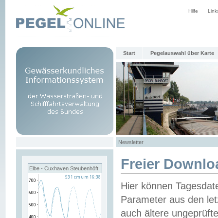
Hilfe
Link
Start
Pegelauswahl über Karte
Newsletter
Freier Downlo
Elbe - Cuxhaven Steubenhöft
Hier können Tagesdat
Parameter aus den let
auch ältere ungeprüf