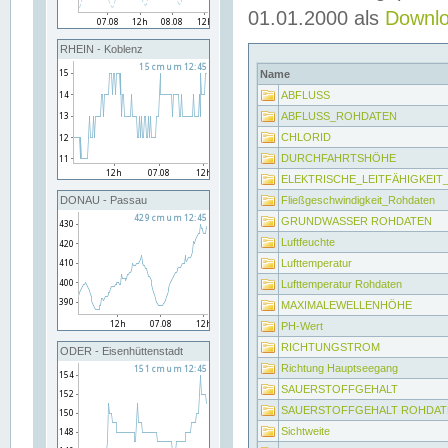
01.01.2000 als
Downl
RHEIN - Koblenz
Name
ABFLUSS
ABFLUSS_ROHDATEN
CHLORID
DURCHFAHRTSHÖHE
ELEKTRISCHE_LEITFÄHIGKEI
Fließgeschwindigkeit_Rohdaten
DONAU - Passau
GRUNDWASSER ROHDATEN
Luftfeuchte
Lufttemperatur
Lufttemperatur Rohdaten
MAXIMALEWELLENHÖHE
PH-Wert
RICHTUNGSTROM
ODER - Eisenhüttenstadt
Richtung Hauptseegang
SAUERSTOFFGEHALT
SAUERSTOFFGEHALT ROHDAT
Sichtweite