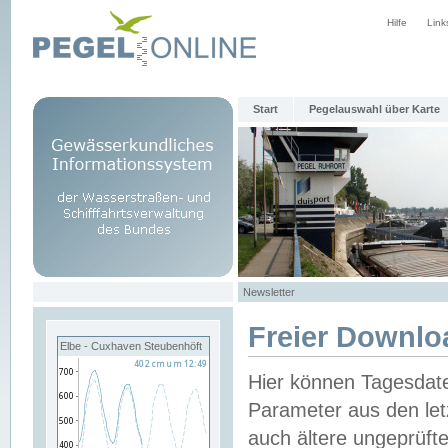
Hilfe
Link
Start
Pegelauswahl über Karte
Newsletter
Freier Downlo
Elbe - Cuxhaven Steubenhöft
Hier können Tagesdat
Parameter aus den let
auch ältere ungeprüf