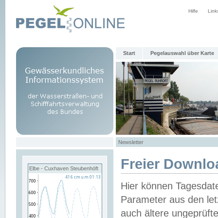
Hilfe
Link
Start
Pegelauswahl über Karte
Newsletter
Freier Downlo
Elbe - Cuxhaven Steubenhöft
Hier können Tagesdat
Parameter aus den let
auch ältere ungeprüf