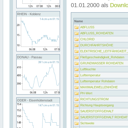
01.01.2000 als
Downl
RHEIN - Koblenz
Name
ABFLUSS
ABFLUSS_ROHDATEN
CHLORID
DURCHFAHRTSHÖHE
ELEKTRISCHE_LEITFÄHIGKEI
Fließgeschwindigkeit_Rohdaten
DONAU - Passau
GRUNDWASSER ROHDATEN
Luftfeuchte
Lufttemperatur
Lufttemperatur Rohdaten
MAXIMALEWELLENHÖHE
PH-Wert
RICHTUNGSTROM
ODER - Eisenhüttenstadt
Richtung Hauptseegang
SAUERSTOFFGEHALT
SAUERSTOFFGEHALT ROHDAT
Sichtweite