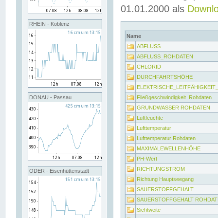
01.01.2000 als
Downl
RHEIN - Koblenz
Name
ABFLUSS
ABFLUSS_ROHDATEN
CHLORID
DURCHFAHRTSHÖHE
ELEKTRISCHE_LEITFÄHIGKEI
Fließgeschwindigkeit_Rohdaten
DONAU - Passau
GRUNDWASSER ROHDATEN
Luftfeuchte
Lufttemperatur
Lufttemperatur Rohdaten
MAXIMALEWELLENHÖHE
PH-Wert
RICHTUNGSTROM
ODER - Eisenhüttenstadt
Richtung Hauptseegang
SAUERSTOFFGEHALT
SAUERSTOFFGEHALT ROHDAT
Sichtweite