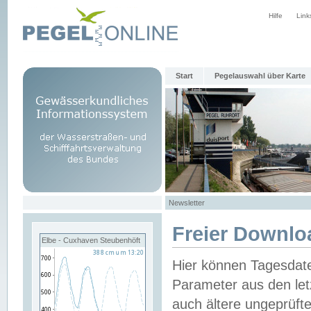
Hilfe
Link
Start
Pegelauswahl über Karte
Newsletter
Freier Downlo
Elbe - Cuxhaven Steubenhöft
Hier können Tagesdat
Parameter aus den let
auch ältere ungeprüf