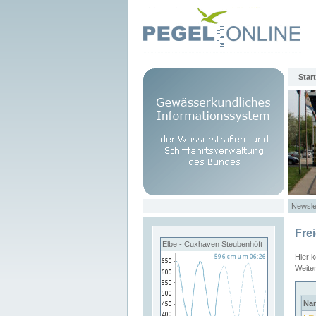
Start
Newsle
Fre
Elbe - Cuxhaven Steubenhöft
Hier 
Weite
Na