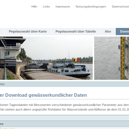
Hilfe
Links
Impressum
Nutzungsbedingungen
Datenschutz
Pegelauswahl über Karte
Pegelauswahl über Tabelle
Abo
Down
tter
ier Download gewässerkundlicher Daten
können Tagesdateien mit Messwerten verschiedener gewässerkundlicher Parameter aus den 
rhin stehen auch ältere ungeprüfte Rohdaten für Wasserstände und Abflüsse ab dem 01.01.
me