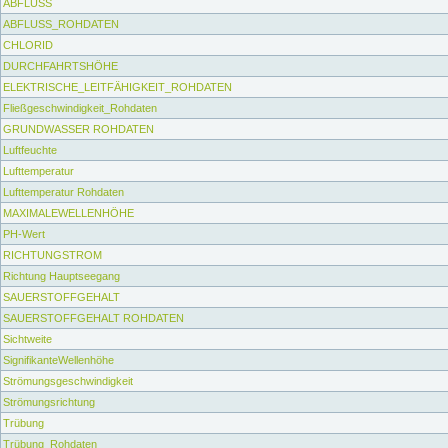
ABFLUSS
ABFLUSS_ROHDATEN
CHLORID
DURCHFAHRTSHÖHE
ELEKTRISCHE_LEITFÄHIGKEIT_ROHDATEN
Fließgeschwindigkeit_Rohdaten
GRUNDWASSER ROHDATEN
Luftfeuchte
Lufttemperatur
Lufttemperatur Rohdaten
MAXIMALEWELLENHÖHE
PH-Wert
RICHTUNGSTROM
Richtung Hauptseegang
SAUERSTOFFGEHALT
SAUERSTOFFGEHALT ROHDATEN
Sichtweite
SignifikanteWellenhöhe
Strömungsgeschwindigkeit
Strömungsrichtung
Trübung
Trübung_Rohdaten