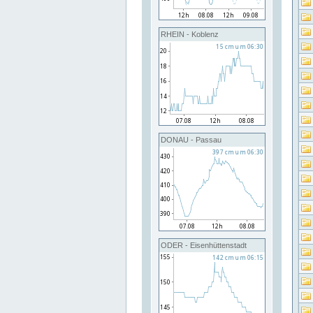
RHEIN - Koblenz
DONAU - Passau
ODER - Eisenhüttenstadt