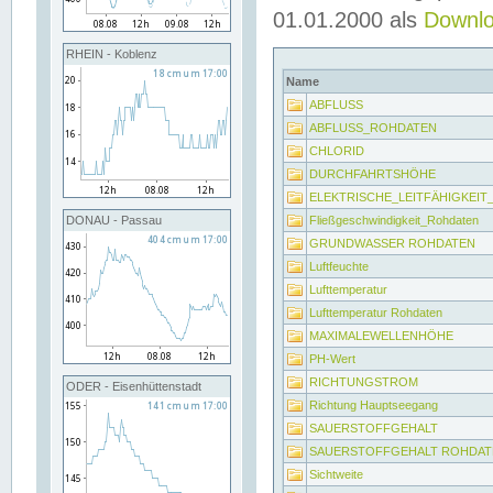
01.01.2000 als
Downl
RHEIN - Koblenz
Name
ABFLUSS
ABFLUSS_ROHDATEN
CHLORID
DURCHFAHRTSHÖHE
ELEKTRISCHE_LEITFÄHIGKEI
Fließgeschwindigkeit_Rohdaten
DONAU - Passau
GRUNDWASSER ROHDATEN
Luftfeuchte
Lufttemperatur
Lufttemperatur Rohdaten
MAXIMALEWELLENHÖHE
PH-Wert
RICHTUNGSTROM
ODER - Eisenhüttenstadt
Richtung Hauptseegang
SAUERSTOFFGEHALT
SAUERSTOFFGEHALT ROHDAT
Sichtweite