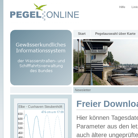
Hilfe
Link
Start
Pegelauswahl über Karte
Newsletter
Freier Downlo
Elbe - Cuxhaven Steubenhöft
Hier können Tagesdat
Parameter aus den let
auch ältere ungeprüf