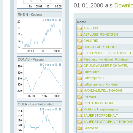
01.01.2000 als
Downl
RHEIN - Koblenz
Name
ABFLUSS
ABFLUSS_ROHDATEN
CHLORID
DURCHFAHRTSHÖHE
ELEKTRISCHE_LEITFÄHIGKEI
Fließgeschwindigkeit_Rohdaten
DONAU - Passau
GRUNDWASSER ROHDATEN
Luftfeuchte
Lufttemperatur
Lufttemperatur Rohdaten
MAXIMALEWELLENHÖHE
PH-Wert
RICHTUNGSTROM
ODER - Eisenhüttenstadt
Richtung Hauptseegang
SAUERSTOFFGEHALT
SAUERSTOFFGEHALT ROHDAT
Sichtweite