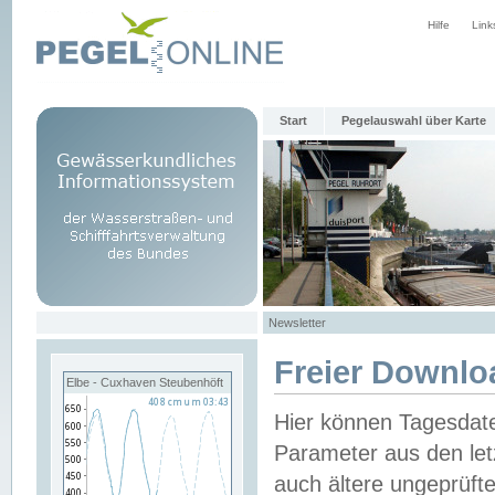
Hilfe
Link
Start
Pegelauswahl über Karte
Newsletter
Freier Downlo
Elbe - Cuxhaven Steubenhöft
Hier können Tagesdat
Parameter aus den let
auch ältere ungeprüf