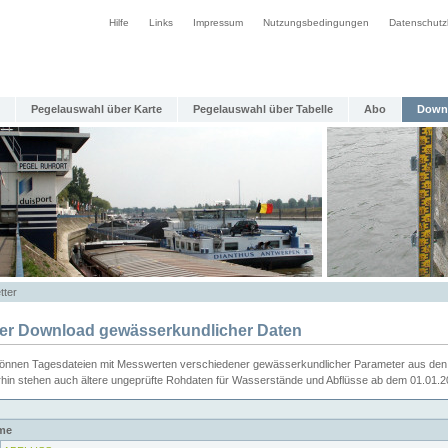
Hilfe
Links
Impressum
Nutzungsbedingungen
Datenschutz
Pegelauswahl über Karte
Pegelauswahl über Tabelle
Abo
Down
tter
ier Download gewässerkundlicher Daten
können Tagesdateien mit Messwerten verschiedener gewässerkundlicher Parameter aus den 
rhin stehen auch ältere ungeprüfte Rohdaten für Wasserstände und Abflüsse ab dem 01.01.
me