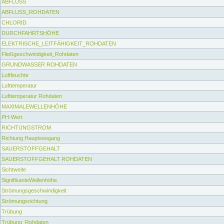
ABFLUSS
ABFLUSS_ROHDATEN
CHLORID
DURCHFAHRTSHÖHE
ELEKTRISCHE_LEITFÄHIGKEIT_ROHDATEN
Fließgeschwindigkeit_Rohdaten
GRUNDWASSER ROHDATEN
Luftfeuchte
Lufttemperatur
Lufttemperatur Rohdaten
MAXIMALEWELLENHÖHE
PH-Wert
RICHTUNGSTROM
Richtung Hauptseegang
SAUERSTOFFGEHALT
SAUERSTOFFGEHALT ROHDATEN
Sichtweite
SignifikanteWellenhöhe
Strömungsgeschwindigkeit
Strömungsrichtung
Trübung
Trübung_Rohdaten