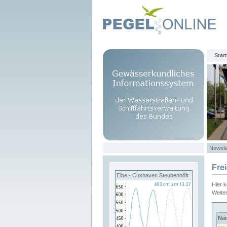
Start
Newsle
Fre
Elbe - Cuxhaven Steubenhöft
Hier 
Weite
Na