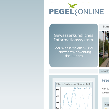
Start
Newsle
Fre
Elbe - Cuxhaven Steubenhöft
Hier 
Weite
Na