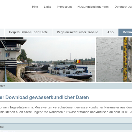
Hilfe
Links
Impressum
Nutzungsbedingungen
Datenschutz
Pegelauswahl über Karte
Pegelauswahl über Tabelle
Abo
Down
tter
ier Download gewässerkundlicher Daten
können Tagesdateien mit Messwerten verschiedener gewässerkundlicher Parameter aus den 
rhin stehen auch ältere ungeprüfte Rohdaten für Wasserstände und Abflüsse ab dem 01.01.
me