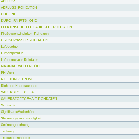
ABFLUSS
ABFLUSS_ROHDATEN
CHLORID
DURCHFAHRTSHÖHE
ELEKTRISCHE_LEITFÄHIGKEIT_ROHDATEN
Fließgeschwindigkeit_Rohdaten
GRUNDWASSER ROHDATEN
Luftfeuchte
Lufttemperatur
Lufttemperatur Rohdaten
MAXIMALEWELLENHÖHE
PH-Wert
RICHTUNGSTROM
Richtung Hauptseegang
SAUERSTOFFGEHALT
SAUERSTOFFGEHALT ROHDATEN
Sichtweite
SignifikanteWellenhöhe
Strömungsgeschwindigkeit
Strömungsrichtung
Trübung
Trübung_Rohdaten