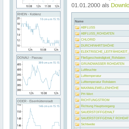
01.01.2000 als
Downl
RHEIN - Koblenz
Name
ABFLUSS
ABFLUSS_ROHDATEN
CHLORID
DURCHFAHRTSHÖHE
ELEKTRISCHE_LEITFÄHIGKEI
Fließgeschwindigkeit_Rohdaten
DONAU - Passau
GRUNDWASSER ROHDATEN
Luftfeuchte
Lufttemperatur
Lufttemperatur Rohdaten
MAXIMALEWELLENHÖHE
PH-Wert
RICHTUNGSTROM
ODER - Eisenhüttenstadt
Richtung Hauptseegang
SAUERSTOFFGEHALT
SAUERSTOFFGEHALT ROHDAT
Sichtweite