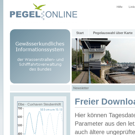
Hilfe
Link
Start
Pegelauswahl über Karte
Newsletter
Freier Downlo
Elbe - Cuxhaven Steubenhöft
Hier können Tagesdat
Parameter aus den let
auch ältere ungeprüf