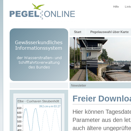
Hilfe
Link
Start
Pegelauswahl über Karte
Newsletter
Freier Downlo
Elbe - Cuxhaven Steubenhöft
Hier können Tagesdat
Parameter aus den let
auch ältere ungeprüf