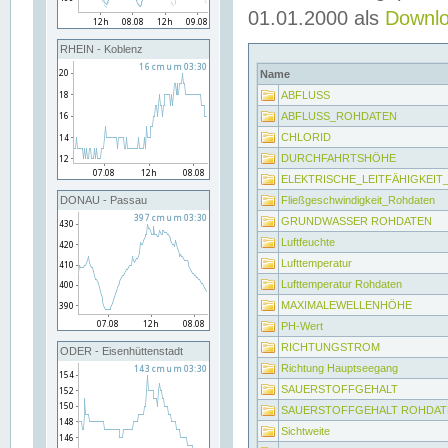
01.01.2000 als
Downl
RHEIN - Koblenz
Name
ABFLUSS
ABFLUSS_ROHDATEN
CHLORID
DURCHFAHRTSHÖHE
ELEKTRISCHE_LEITFÄHIGKEI
Fließgeschwindigkeit_Rohdaten
DONAU - Passau
GRUNDWASSER ROHDATEN
Luftfeuchte
Lufttemperatur
Lufttemperatur Rohdaten
MAXIMALEWELLENHÖHE
PH-Wert
RICHTUNGSTROM
ODER - Eisenhüttenstadt
Richtung Hauptseegang
SAUERSTOFFGEHALT
SAUERSTOFFGEHALT ROHDAT
Sichtweite