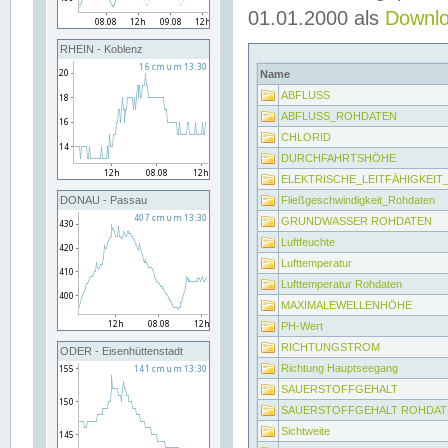
01.01.2000 als
Downl
RHEIN - Koblenz
Name
ABFLUSS
ABFLUSS_ROHDATEN
CHLORID
DURCHFAHRTSHÖHE
ELEKTRISCHE_LEITFÄHIGKEI
Fließgeschwindigkeit_Rohdaten
DONAU - Passau
GRUNDWASSER ROHDATEN
Luftfeuchte
Lufttemperatur
Lufttemperatur Rohdaten
MAXIMALEWELLENHÖHE
PH-Wert
RICHTUNGSTROM
ODER - Eisenhüttenstadt
Richtung Hauptseegang
SAUERSTOFFGEHALT
SAUERSTOFFGEHALT ROHDAT
Sichtweite