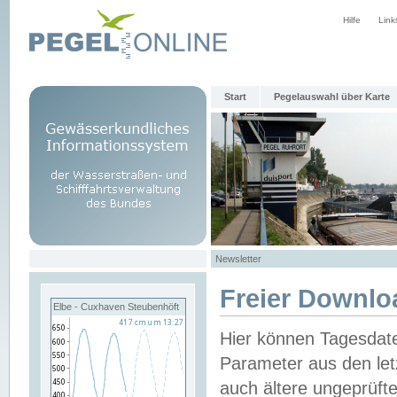
Hilfe
Link
Start
Pegelauswahl über Karte
Newsletter
Freier Downlo
Elbe - Cuxhaven Steubenhöft
Hier können Tagesdat
Parameter aus den let
auch ältere ungeprüf