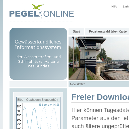
Hilfe
Link
Start
Pegelauswahl über Karte
Newsletter
Freier Downlo
Elbe - Cuxhaven Steubenhöft
Hier können Tagesdat
Parameter aus den let
auch ältere ungeprüf