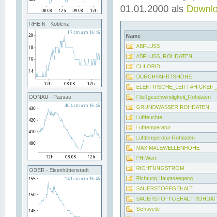
01.01.2000 als
Downl
RHEIN - Koblenz
Name
ABFLUSS
ABFLUSS_ROHDATEN
CHLORID
DURCHFAHRTSHÖHE
ELEKTRISCHE_LEITFÄHIGKEI
Fließgeschwindigkeit_Rohdaten
DONAU - Passau
GRUNDWASSER ROHDATEN
Luftfeuchte
Lufttemperatur
Lufttemperatur Rohdaten
MAXIMALEWELLENHÖHE
PH-Wert
RICHTUNGSTROM
ODER - Eisenhüttenstadt
Richtung Hauptseegang
SAUERSTOFFGEHALT
SAUERSTOFFGEHALT ROHDAT
Sichtweite